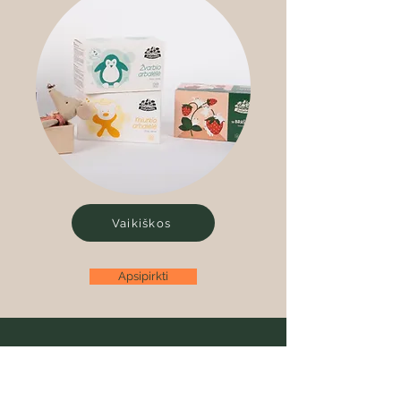
Vaikiškos
Apsipirkti