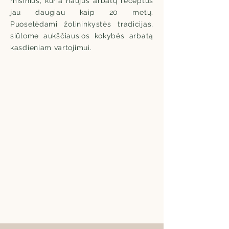
mišinius, kuria naujus arbatų receptus
jau daugiau kaip 20 metų.
Puoselėdami žolininkystės tradicijas,
siūlome aukščiausios kokybės arbatą
kasdieniam vartojimui.