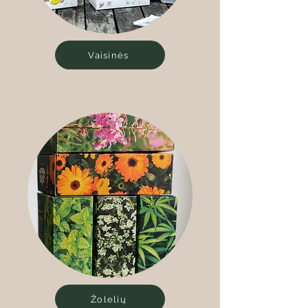
Vaisinės
Žolelių